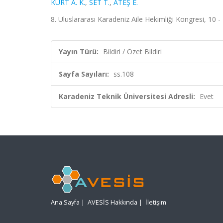
KURT A. K.
,
SET T.
,
ATEŞ E.
8. Uluslararası Karadeniz Aile Hekimliği Kongresi, 10 - 
Yayın Türü:
Bildiri / Özet Bildiri
Sayfa Sayıları:
ss.108
Karadeniz Teknik Üniversitesi Adresli:
Evet
Ana Sayfa
|
AVESİS Hakkında
|
İletişim