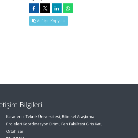
Atıf İçin Kopyala
letişim Bilgileri
Karadeniz Teknik Üniversitesi, Bilimsel Araştırma
Projeleri Koordinasyon Birimi, Fen Fakültesi Giriş Katı,
Ortahisar