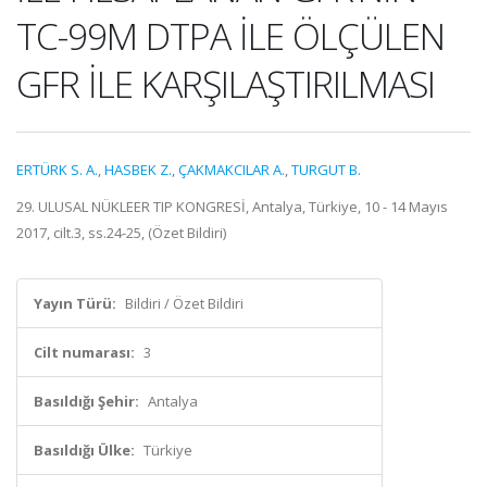
TC-99M DTPA İLE ÖLÇÜLEN
GFR İLE KARŞILAŞTIRILMASI
ERTÜRK S. A.
,
HASBEK Z.
,
ÇAKMAKCILAR A.
,
TURGUT B.
29. ULUSAL NÜKLEER TIP KONGRESİ, Antalya, Türkiye, 10 - 14 Mayıs
2017, cilt.3, ss.24-25, (Özet Bildiri)
Yayın Türü:
Bildiri / Özet Bildiri
Cilt numarası:
3
Basıldığı Şehir:
Antalya
Basıldığı Ülke:
Türkiye