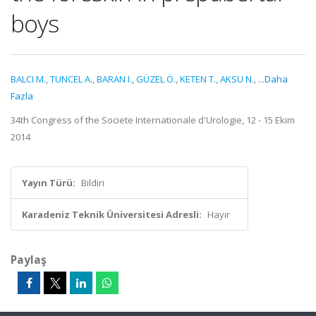
boys
BALCI M.
,
TUNCEL A.
,
BARAN I.
,
GÜZEL Ö.
,
KETEN T.
,
AKSU N.
,
...Daha
Fazla
34th Congress of the Societe Internationale d'Urologie, 12 - 15 Ekim
2014
Yayın Türü:
Bildiri
Karadeniz Teknik Üniversitesi Adresli:
Hayır
Paylaş