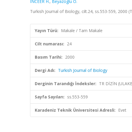
İNCEER H.
,
Beyazoglu O.
Turkish Journal of Biology, cilt.24, ss.553-559, 2000 (
Yayın Türü:
Makale / Tam Makale
Cilt numarası:
24
Basım Tarihi:
2000
Dergi Adı:
Turkish Journal of Biology
Derginin Tarandığı İndeksler:
TR DİZİN (ULAK
Sayfa Sayıları:
ss.553-559
Karadeniz Teknik Üniversitesi Adresli:
Evet