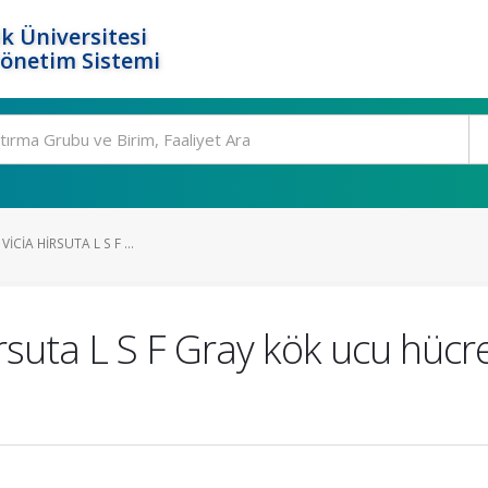
k Üniversitesi
Yönetim Sistemi
ICIA HIRSUTA L S F ...
irsuta L S F Gray kök ucu hücr