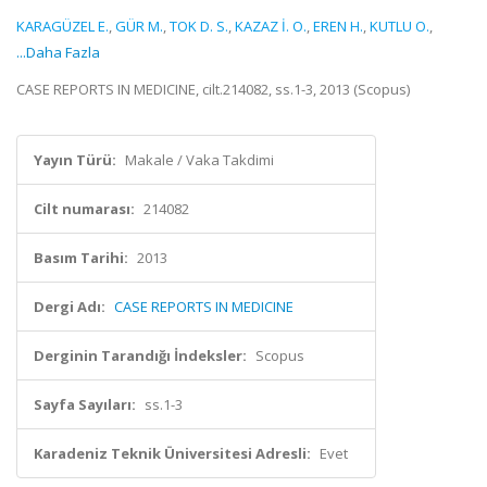
KARAGÜZEL E.
,
GÜR M.
,
TOK D. S.
,
KAZAZ İ. O.
,
EREN H.
,
KUTLU O.
,
...Daha Fazla
CASE REPORTS IN MEDICINE, cilt.214082, ss.1-3, 2013 (Scopus)
Yayın Türü:
Makale / Vaka Takdimi
Cilt numarası:
214082
Basım Tarihi:
2013
Dergi Adı:
CASE REPORTS IN MEDICINE
Derginin Tarandığı İndeksler:
Scopus
Sayfa Sayıları:
ss.1-3
Karadeniz Teknik Üniversitesi Adresli:
Evet