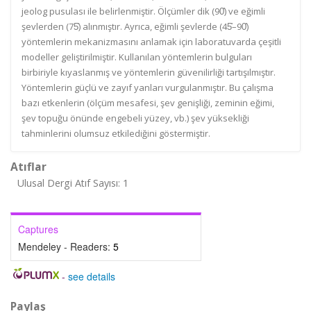
jeolog pusulası ile belirlenmiştir. Ölçümler dik (90̊) ve eğimli
şevlerden (75̊) alınmıştır. Ayrıca, eğimli şevlerde (45̊–90̊)
yöntemlerin mekanizmasını anlamak için laboratuvarda çeşitli
modeller geliştirilmiştir. Kullanılan yöntemlerin bulguları
birbiriyle kıyaslanmış ve yöntemlerin güvenilirliği tartışılmıştır.
Yöntemlerin güçlü ve zayıf yanları vurgulanmıştır. Bu çalışma
bazı etkenlerin (ölçüm mesafesi, şev genişliği, zeminin eğimi,
şev topuğu önünde engebeli yüzey, vb.) şev yüksekliği
tahminlerini olumsuz etkilediğini göstermiştir.
Atıflar
Ulusal Dergi Atıf Sayısı: 1
Captures
Mendeley - Readers:
5
-
see details
Paylaş