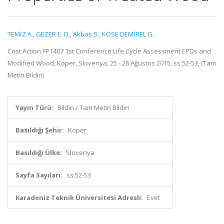
TEMİZ A.
,
GEZER E. D.
,
Akbas S.
,
KÖSE DEMİREL G.
Cost Action FP1407 1st Conference Life Cycle Assessment EPDs and
Modified Wood, Koper, Slovenya, 25 - 26 Ağustos 2015, ss.52-53, (Tam
Metin Bildiri)
Yayın Türü:
Bildiri / Tam Metin Bildiri
Basıldığı Şehir:
Koper
Basıldığı Ülke:
Slovenya
Sayfa Sayıları:
ss.52-53
Karadeniz Teknik Üniversitesi Adresli:
Evet