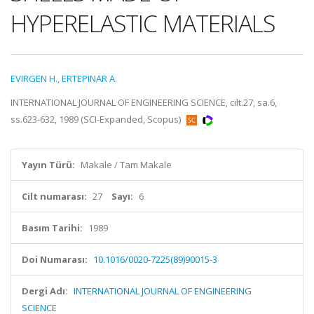
HYPERELASTIC MATERIALS
EVIRGEN H.
,
ERTEPINAR A.
INTERNATIONAL JOURNAL OF ENGINEERING SCIENCE, cilt.27, sa.6,
ss.623-632, 1989 (SCI-Expanded, Scopus)
Yayın Türü:
Makale / Tam Makale
Cilt numarası:
27
Sayı:
6
Basım Tarihi:
1989
Doi Numarası:
10.1016/0020-7225(89)90015-3
Dergi Adı:
INTERNATIONAL JOURNAL OF ENGINEERING
SCIENCE