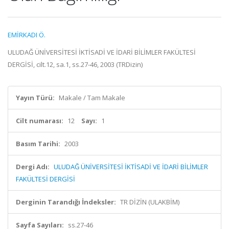
EMİRKADI Ö.
ULUDAĞ ÜNİVERSİTESİ İKTİSADİ VE İDARİ BİLİMLER FAKÜLTESİ
DERGİSİ, cilt.12, sa.1, ss.27-46, 2003 (TRDizin)
Yayın Türü:
Makale / Tam Makale
Cilt numarası:
12
Sayı:
1
Basım Tarihi:
2003
Dergi Adı:
ULUDAĞ ÜNİVERSİTESİ İKTİSADİ VE İDARİ BİLİMLER
FAKÜLTESİ DERGİSİ
Derginin Tarandığı İndeksler:
TR DİZİN (ULAKBİM)
Sayfa Sayıları:
ss.27-46