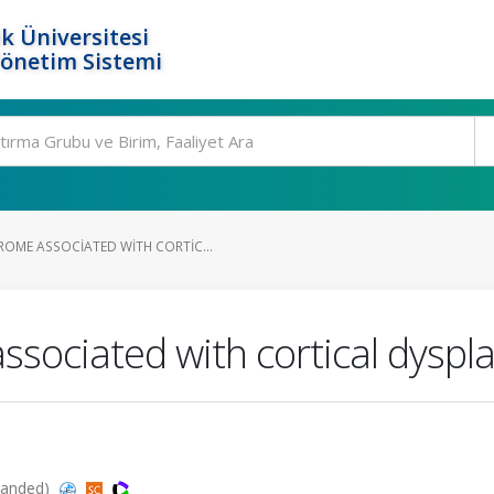
k Üniversitesi
Yönetim Sistemi
ME ASSOCIATED WITH CORTIC...
ociated with cortical dyspla
panded)