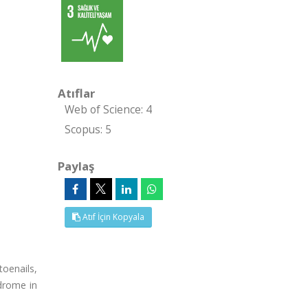
Atıflar
Web of Science: 4
Scopus: 5
Paylaş
Atıf İçin Kopyala
toenails,
drome in