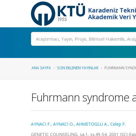
Karadeniz Tekni
Akademik Veri 
Ara
ANA SAYFA
SON EKLENEN YAYINLAR
FUHRMANN SYNDRO
Fuhrmann syndrome ass
AYNACI F.
,
AYNACI O.
,
AHMETOGLU A.
,
Celep F.
GENETIC COUNSELING, sa.1, ss.49-54, 2001 (SCI-Ex