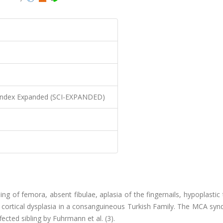
n Index Expanded (SCI-EXPANDED)
g of femora, absent fibulae, aplasia of the fingernails, hypoplastic 
cortical dysplasia in a consanguineous Turkish Family. The MCA syn
fected sibling by Fuhrmann et al. (3).