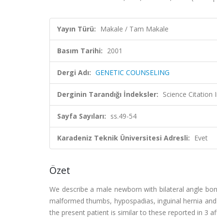
Yayın Türü:
Makale / Tam Makale
Basım Tarihi:
2001
Dergi Adı:
GENETIC COUNSELING
Derginin Tarandığı İndeksler:
Science Citatio
Sayfa Sayıları:
ss.49-54
Karadeniz Teknik Üniversitesi Adresli:
Evet
Özet
We describe a male newborn with bilateral angle bonin
malformed thumbs, hypospadias, inguinal hernia and 
the present patient is similar to these reported in 3 af