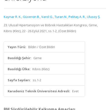
Kaynar R. K.
,
Güvercin B.
,
Varol G.
,
Turan N.
,
Pektaş A. R.
,
Ulusoy Ş.
23. Ulusal Hipertansiyon ve Böbrek Hastalıkları Kongresi, Girne,
Kıbrıs (Kktc), 22 - 26 Eylül 2021, ss.1-2, (Özet Bildiri)
Yayın Türü:
Bildiri / Özet Bildiri
Basıldığı Şehir:
Girne
Basıldığı Ülke:
Kıbrıs (Kktc)
Sayfa Sayıları:
ss.1-2
Karadeniz Teknik Üniversitesi Adresli:
Evet
BM Sürdürülebilir Kalkınma Amaçları