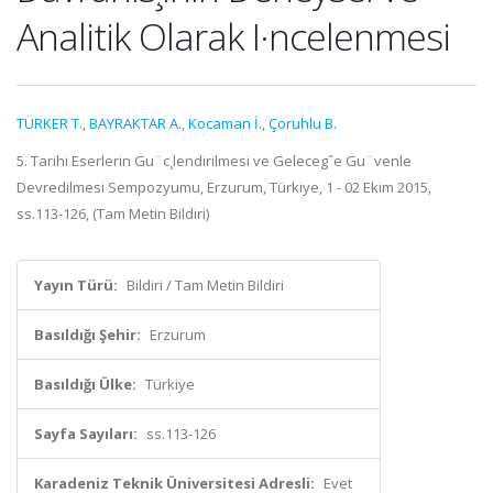
Analitik Olarak I·ncelenmesi
TÜRKER T.
,
BAYRAKTAR A.
,
Kocaman İ.
,
Çoruhlu B.
5. Tarihi Eserlerin Gu¨c¸lendirilmesi ve Gelecegˆe Gu¨venle
Devredilmesi Sempozyumu, Erzurum, Türkiye, 1 - 02 Ekim 2015,
ss.113-126, (Tam Metin Bildiri)
Yayın Türü:
Bildiri / Tam Metin Bildiri
Basıldığı Şehir:
Erzurum
Basıldığı Ülke:
Türkiye
Sayfa Sayıları:
ss.113-126
Karadeniz Teknik Üniversitesi Adresli:
Evet