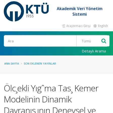
Akademik Veri Yönetim
Sistemi
Araştırmacı Girişi
English
Ara
Detaylı Arama
ANA SAYFA
SON EKLENEN YAYINLAR
Ölc¸ekli Yıgˆma Tas¸ Kemer
Modelinin Dinamik
Davranıs¸ının Deneysel ve