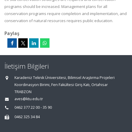
programs should be increased. Management plans for all
conservation programs require completion and implementation, and
conservation of natural resources requires public education.
Paylaş
İletişim Bilgileri
Karadeniz Teknik Üniversitesi, Bilimsel Araştırma Projeleri
Koordinasyon Birimi, Fen Fakültesi Giriş Katı, Ortahisar
TRABZON
aves@ktu.edu.tr
0462 377 22 00 - 35 90
0462 325 34 84