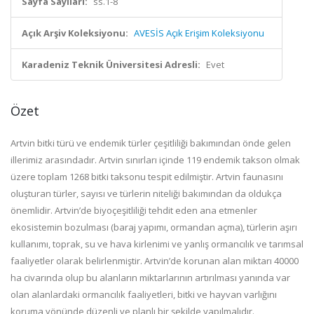
Sayfa Sayıları:
ss.1-8
Açık Arşiv Koleksiyonu:
AVESİS Açık Erişim Koleksiyonu
Karadeniz Teknik Üniversitesi Adresli:
Evet
Özet
Artvin bitki türü ve endemik türler çeşitliliği bakımından önde gelen
illerimiz arasındadır. Artvin sınırları içinde 119 endemik takson olmak
üzere toplam 1268 bitki taksonu tespit edilmiştir. Artvin faunasını
oluşturan türler, sayısı ve türlerin niteliği bakımından da oldukça
önemlidir. Artvin’de biyoçeşitliliği tehdit eden ana etmenler
ekosistemin bozulması (baraj yapımı, ormandan açma), türlerin aşırı
kullanımı, toprak, su ve hava kirlenimi ve yanlış ormancılık ve tarımsal
faaliyetler olarak belirlenmiştir. Artvin’de korunan alan miktarı 40000
ha civarında olup bu alanların miktarlarının artırılması yanında var
olan alanlardaki ormancılık faaliyetleri, bitki ve hayvan varlığını
koruma yönünde düzenli ve planlı bir şekilde yapılmalıdır.