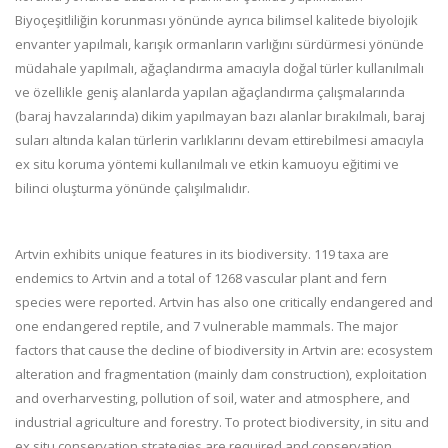
Biyoçeşitliliğin korunması yönünde ayrıca bilimsel kalitede biyolojik
envanter yapılmalı, karışık ormanların varlığını sürdürmesi yönünde
müdahale yapılmalı, ağaçlandırma amacıyla doğal türler kullanılmalı
ve özellikle geniş alanlarda yapılan ağaçlandırma çalışmalarında
(baraj havzalarında) dikim yapılmayan bazı alanlar bırakılmalı, baraj
suları altında kalan türlerin varlıklarını devam ettirebilmesi amacıyla
ex situ koruma yöntemi kullanılmalı ve etkin kamuoyu eğitimi ve
bilinci oluşturma yönünde çalışılmalıdır.
Artvin exhibits unique features in its biodiversity. 119 taxa are
endemics to Artvin and a total of 1268 vascular plant and fern
species were reported. Artvin has also one critically endangered and
one endangered reptile, and 7 vulnerable mammals. The major
factors that cause the decline of biodiversity in Artvin are: ecosystem
alteration and fragmentation (mainly dam construction), exploitation
and overharvesting, pollution of soil, water and atmosphere, and
industrial agriculture and forestry. To protect biodiversity, in situ and
ex situ conservation strategies are required and conservation