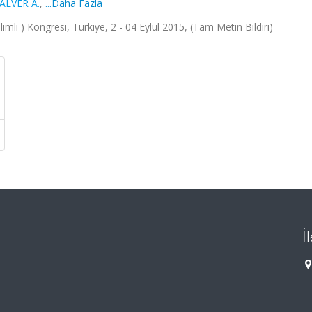
ALVER A.
,
...Daha Fazla
ımlı ) Kongresi, Türkiye, 2 - 04 Eylül 2015, (Tam Metin Bildiri)
İ