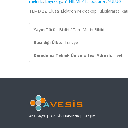
melih k.
,
bayrak g.
,
YENİLMEZ E.
,
bodur a.
,
YULUĞ E.
,
TEMD 22. Ulusal Elektron Mikroskopi (uluslararası katıl
Yayın Türü:
Bildiri / Tam Metin Bildiri
Basıldığı Ülke:
Türkiye
Karadeniz Teknik Üniversitesi Adresli:
Evet
Ana Sayfa
|
AVESİS Hakkında
|
İletişim