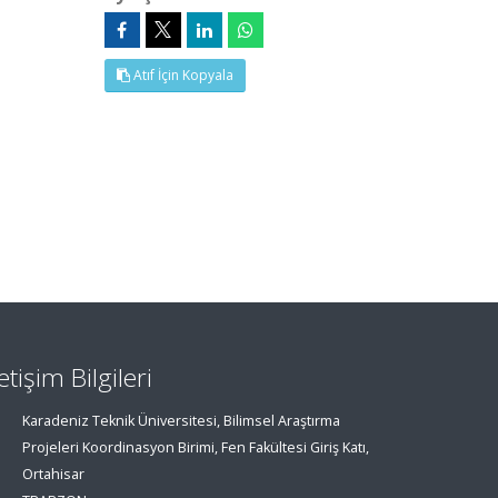
Atıf İçin Kopyala
letişim Bilgileri
Karadeniz Teknik Üniversitesi, Bilimsel Araştırma
Projeleri Koordinasyon Birimi, Fen Fakültesi Giriş Katı,
Ortahisar