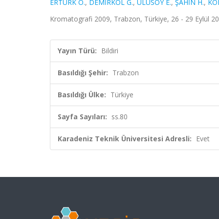
ERTÜRK Ö.
,
DEMİRKOL G.
,
ULUSOY E.
,
ŞAHİN H.
,
KOL
Kromatografi 2009, Trabzon, Türkiye, 26 - 29 Eylül 20
Yayın Türü:
Bildiri
Basıldığı Şehir:
Trabzon
Basıldığı Ülke:
Türkiye
Sayfa Sayıları:
ss.80
Karadeniz Teknik Üniversitesi Adresli:
Evet