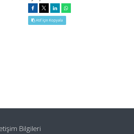
Atıf İçin Kopyala
letişim Bilgileri