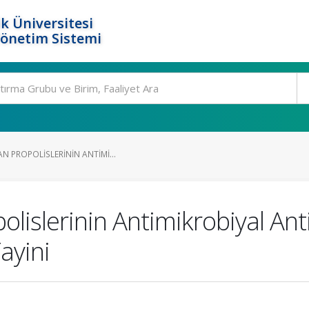
k Üniversitesi
Yönetim Sistemi
N PROPOLISLERININ ANTIMI...
lislerinin Antimikrobiyal Anti
ayini