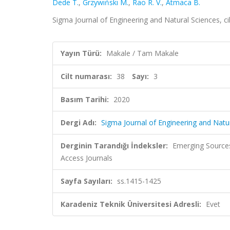
Dede T.
,
Grzywıńskı M.
,
Rao R. V.
,
Atmaca B.
Sigma Journal of Engineering and Natural Sciences, cil
Yayın Türü:
Makale / Tam Makale
Cilt numarası:
38
Sayı:
3
Basım Tarihi:
2020
Dergi Adı:
Sigma Journal of Engineering and Natu
Derginin Tarandığı İndeksler:
Emerging Sources
Access Journals
Sayfa Sayıları:
ss.1415-1425
Karadeniz Teknik Üniversitesi Adresli:
Evet