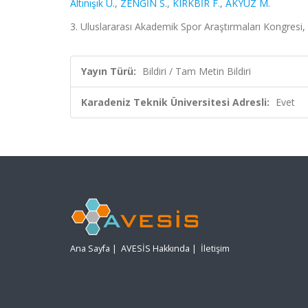
Altınışık Ü.
,
ZENGİN S.
,
KIRKBİR F.
,
AKYÜZ M.
3. Uluslararası Akademik Spor Araştırmaları Kongresi, 
Yayın Türü:
Bildiri / Tam Metin Bildiri
Karadeniz Teknik Üniversitesi Adresli:
Evet
Ana Sayfa
|
AVESİS Hakkında
|
İletişim