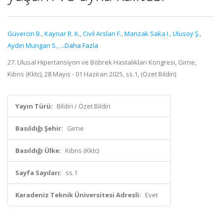
Güvercin B.
,
Kaynar R. K.
,
Civil Arslan F.
,
Manzak Saka I.
,
Ulusoy Ş.
,
Aydın Mungan S.
,
...Daha Fazla
27. Ulusal Hipertansiyon ve Böbrek Hastalıkları Kongresi, Girne,
Kıbrıs (Kktc), 28 Mayıs - 01 Haziran 2025, ss.1, (Özet Bildiri)
Yayın Türü:
Bildiri / Özet Bildiri
Basıldığı Şehir:
Girne
Basıldığı Ülke:
Kıbrıs (Kktc)
Sayfa Sayıları:
ss.1
Karadeniz Teknik Üniversitesi Adresli:
Evet