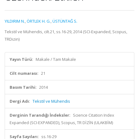
YILDIRIM N.
,
ÖRTLEK H. G.
,
ÜSTÜNTAĞ S.
Tekstil ve Mühendis, cilt.21, ss.16-29, 2014 (SCI-Expanded, Scopus,
TRDizin)
Yayın Türü:
Makale / Tam Makale
Cilt numarası:
21
Basım Tarihi:
2014
Dergi Adı:
Tekstil ve Mühendis
Derginin Tarandığı İndeksler:
Science Citation Index
Expanded (SCI-EXPANDED), Scopus, TR DİZİN (ULAKBİM)
Sayfa Sayıları:
ss.16-29