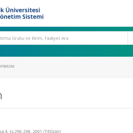
k Üniversitesi
Yönetim Sistemi
OFIBROM
m
a.4, ss.296-298, 2001 (TRDizin)