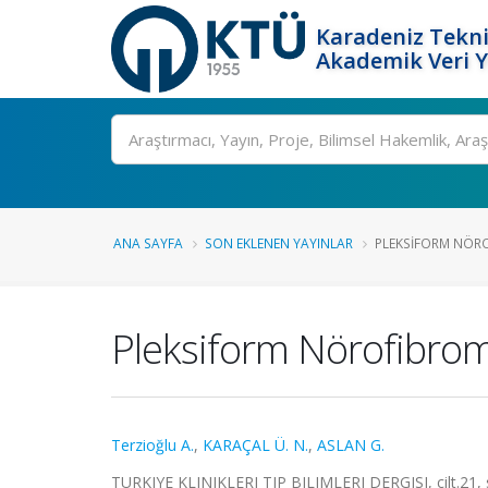
Karadeniz Tekni
Akademik Veri 
Ara
ANA SAYFA
SON EKLENEN YAYINLAR
PLEKSIFORM NÖR
Pleksiform Nörofibro
Terzioğlu A.
,
KARAÇAL Ü. N.
,
ASLAN G.
TURKIYE KLINIKLERI TIP BILIMLERI DERGISI, cilt.21, s