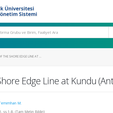
k Üniversitesi
Yönetim Sistemi
 THE SHORE EDGE LINE AT ...
Shore Edge Line at Kundu (An
Temimhan M.
ss.1-8, (Tam Metin Bildiri)