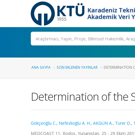
Karadeniz Tekni
Akademik Veri 
Ara
ANA SAYFA
SON EKLENEN YAYINLAR
DETERMINATION OF
Determination of the 
Gökçeoğlu C.
,
Nefeslioğlu A. H.
,
AKGÜN A.
,
Türer D.
,
MEDCOAST 11, Rodos, Yunanistan, 25 - 29 Ekim 2011, 