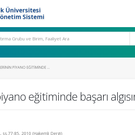
k Üniversitesi
Yönetim Sistemi
RININ PIYANO EĞITIMINDE ...
iyano eğitiminde başarı algısı
, ss.77-85, 2010 (Hakemli Dergi)