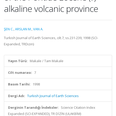
alkaline volcanic province
ŞEN C.
,
ARSLAN M.
,
VAN A.
Turkish Journal of Earth Sciences, cilt.7, ss.231-239, 1998 (SCI-
Expanded, TRDizin)
Yayın Türü:
Makale / Tam Makale
Cilt numarası:
7
Basım Tarihi:
1998
Dergi Adı:
Turkish Journal of Earth Sciences
Derginin Tarandığı İndeksler:
Science Citation Index
Expanded (SCI-EXPANDED), TR DİZİN (ULAKBİM)