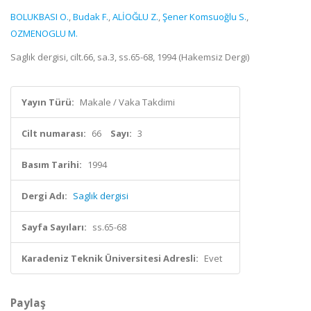
BOLUKBASI O.
,
Budak F.
,
ALİOĞLU Z.
,
Şener Komsuoğlu S.
,
OZMENOGLU M.
Saglık dergisi, cilt.66, sa.3, ss.65-68, 1994 (Hakemsiz Dergi)
Yayın Türü:
Makale / Vaka Takdimi
Cilt numarası:
66
Sayı:
3
Basım Tarihi:
1994
Dergi Adı:
Saglık dergisi
Sayfa Sayıları:
ss.65-68
Karadeniz Teknik Üniversitesi Adresli:
Evet
Paylaş