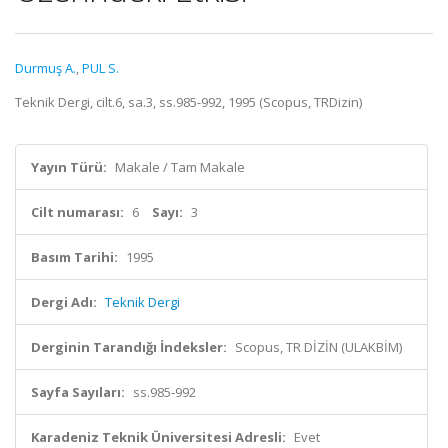
Durmuş A.
,
PUL S.
Teknik Dergi, cilt.6, sa.3, ss.985-992, 1995 (Scopus, TRDizin)
Yayın Türü:
Makale / Tam Makale
Cilt numarası:
6
Sayı:
3
Basım Tarihi:
1995
Dergi Adı:
Teknik Dergi
Derginin Tarandığı İndeksler:
Scopus, TR DİZİN (ULAKBİM)
Sayfa Sayıları:
ss.985-992
Karadeniz Teknik Üniversitesi Adresli:
Evet