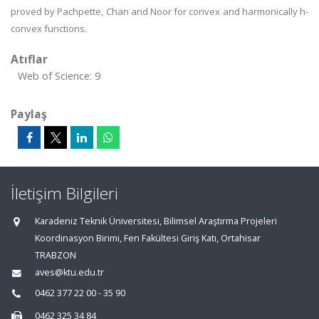
proved by Pachpette, Chan and Noor for convex and harmonically h-
convex functions.
Atıflar
Web of Science: 9
Paylaş
İletişim Bilgileri
Karadeniz Teknik Üniversitesi, Bilimsel Araştırma Projeleri
Koordinasyon Birimi, Fen Fakültesi Giriş Katı, Ortahisar
TRABZON
aves@ktu.edu.tr
0462 377 22 00 - 35 90
0462 325 34 84