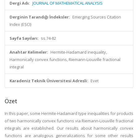
Dergi Adı:
JOURNAL OF MATHEMATICAL ANALYSIS
Derginin Tarandığı İndeksler:
Emerging Sources Citation
Index (ESCI)
Sayfa Sayıları:
ss.74-82
Anahtar Kelimeler:
Hermite-Hadamard inequality,
Harmonically convex functions, Riemann-Liouville fractional
integral
Karadeniz Teknik Üniversitesi Adresli:
Evet
Özet
In this paper, some Hermite-Hadamard type inequalities for products
of two harmonically convex functions via Riemann-Liouville fractional
integrals are established. Our results about harmonically convex
functions are analogous generalizations for some other results