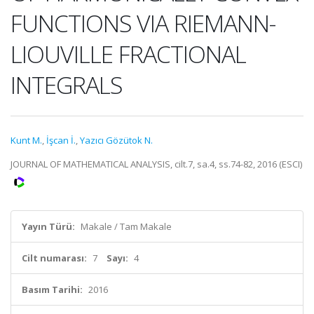
FUNCTIONS VIA RIEMANN-
LIOUVILLE FRACTIONAL
INTEGRALS
Kunt M.
,
İşcan İ.
,
Yazıcı Gözütok N.
JOURNAL OF MATHEMATICAL ANALYSIS, cilt.7, sa.4, ss.74-82, 2016 (ESCI)
Yayın Türü:
Makale / Tam Makale
Cilt numarası:
7
Sayı:
4
Basım Tarihi:
2016