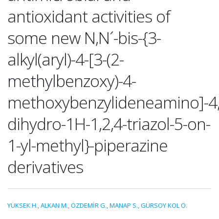
antioxidant activities of
some new N,N´-bis-{3-
alkyl(aryl)-4-[3-(2-
methylbenzoxy)-4-
methoxybenzylideneamino]-4,
dihydro-1H-1,2,4-triazol-5-on-
1-yl-methyl}-piperazine
derivatives
YÜKSEK H.
,
ALKAN M.
,
ÖZDEMİR G.
,
MANAP S.
,
GÜRSOY KOL Ö.