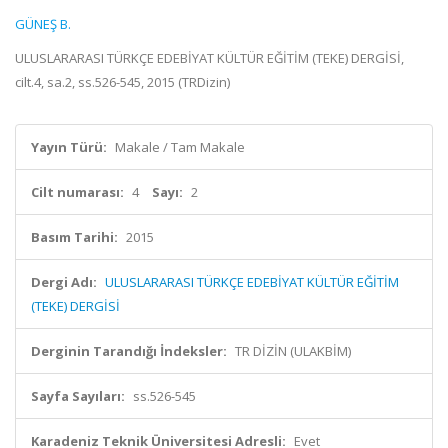
GÜNEŞ B.
ULUSLARARASI TÜRKÇE EDEBİYAT KÜLTÜR EĞİTİM (TEKE) DERGİSİ,
cilt.4, sa.2, ss.526-545, 2015 (TRDizin)
Yayın Türü:
Makale / Tam Makale
Cilt numarası:
4
Sayı:
2
Basım Tarihi:
2015
Dergi Adı:
ULUSLARARASI TÜRKÇE EDEBİYAT KÜLTÜR EĞİTİM
(TEKE) DERGİSİ
Derginin Tarandığı İndeksler:
TR DİZİN (ULAKBİM)
Sayfa Sayıları:
ss.526-545
Karadeniz Teknik Üniversitesi Adresli:
Evet