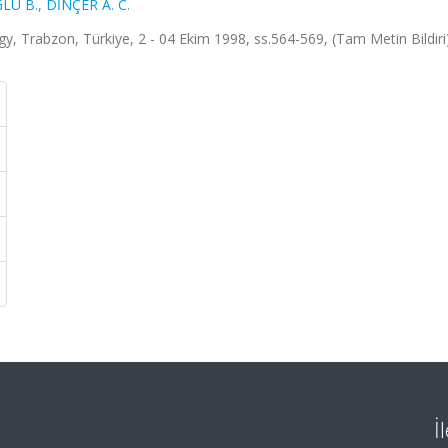
LU B.
,
DİNÇER A. C.
y, Trabzon, Türkiye, 2 - 04 Ekim 1998, ss.564-569, (Tam Metin Bildiri
İ