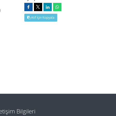
)
Atıf İçin Kopyala
letişim Bilgileri