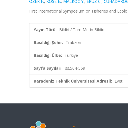
OZER F.
,
KÖSE E.
,
MALKOC Y.
,
ERÜZ C.
,
CUHADAROG
First International Symposium on Fisheries and Ecolog
Yayın Türü:
Bildiri / Tam Metin Bildiri
Basıldığı Şehir:
Trabzon
Basıldığı Ülke:
Türkiye
Sayfa Sayıları:
ss.564-569
Karadeniz Teknik Üniversitesi Adresli:
Evet