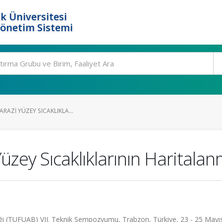
k Üniversitesi
Yönetim Sistemi
 ARAZI YÜZEY SICAKLIKLA...
 Yüzey Sıcaklıklarının Haritala
iği (TUFUAB) VII. Teknik Sempozyumu, Trabzon, Türkiye, 23 - 25 Mayı