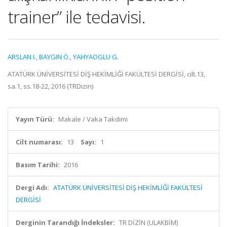
trainer” ile tedavisi.
ARSLAN I.
,
BAYGIN Ö.
,
YAHYAOGLU G.
ATATÜRK ÜNİVERSİTESİ DİŞ HEKİMLİĞİ FAKÜLTESİ DERGİSİ, cilt.13,
sa.1, ss.18-22, 2016 (TRDizin)
Yayın Türü:
Makale / Vaka Takdimi
Cilt numarası:
13
Sayı:
1
Basım Tarihi:
2016
Dergi Adı:
ATATÜRK ÜNİVERSİTESİ DİŞ HEKİMLİĞİ FAKÜLTESİ
DERGİSİ
Derginin Tarandığı İndeksler:
TR DİZİN (ULAKBİM)