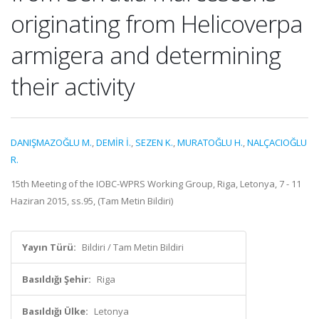
originating from Helicoverpa
armigera and determining
their activity
DANIŞMAZOĞLU M.
,
DEMİR İ.
,
SEZEN K.
,
MURATOĞLU H.
,
NALÇACIOĞLU
R.
15th Meeting of the IOBC-WPRS Working Group, Riga, Letonya, 7 - 11
Haziran 2015, ss.95, (Tam Metin Bildiri)
Yayın Türü:
Bildiri / Tam Metin Bildiri
Basıldığı Şehir:
Riga
Basıldığı Ülke:
Letonya