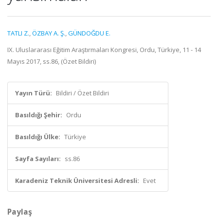
TATLI Z.
,
ÖZBAY A. Ş.
,
GÜNDOĞDU E.
IX. Uluslararası Eğitim Araştırmaları Kongresi, Ordu, Türkiye, 11 - 14
Mayıs 2017, ss.86, (Özet Bildiri)
Yayın Türü:
Bildiri / Özet Bildiri
Basıldığı Şehir:
Ordu
Basıldığı Ülke:
Türkiye
Sayfa Sayıları:
ss.86
Karadeniz Teknik Üniversitesi Adresli:
Evet
Paylaş