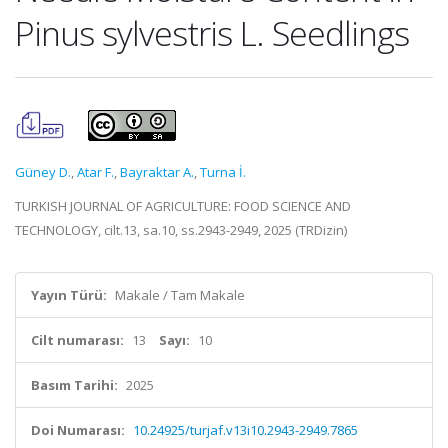
Pinus sylvestris L. Seedlings
Güney D.
,
Atar F.
,
Bayraktar A.
,
Turna İ.
TURKISH JOURNAL OF AGRICULTURE: FOOD SCIENCE AND
TECHNOLOGY, cilt.13, sa.10, ss.2943-2949, 2025 (TRDizin)
Yayın Türü:
Makale / Tam Makale
Cilt numarası:
13
Sayı:
10
Basım Tarihi:
2025
Doi Numarası:
10.24925/turjaf.v13i10.2943-2949.7865