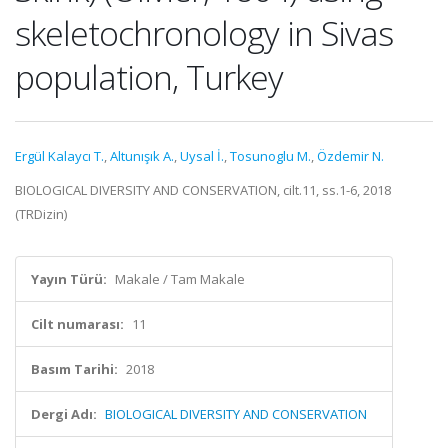
skeletochronology in Sivas
population, Turkey
Ergül Kalaycı T.
,
Altunışık A.
,
Uysal İ.
,
Tosunoglu M.
,
Özdemir N.
BIOLOGICAL DIVERSITY AND CONSERVATION, cilt.11, ss.1-6, 2018
(TRDizin)
Yayın Türü:
Makale / Tam Makale
Cilt numarası:
11
Basım Tarihi:
2018
Dergi Adı:
BIOLOGICAL DIVERSITY AND CONSERVATION