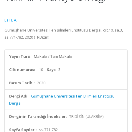
Es H. A.
Gümüşhane Üniversitesi Fen Bilimleri Enstitüsü Dergisi, cilt.10, sa.3,
ss.771-782, 2020 (TRDizin)
Yayın Türü:
Makale / Tam Makale
Cilt numarası:
10
Sayı:
3
Basım Tarihi:
2020
Dergi Adı:
Gümüşhane Üniversitesi Fen Bilimleri Enstitüsü
Dergisi
Derginin Tarandığı İndeksler:
TR DİZİN (ULAKBİM)
Sayfa Sayıları:
ss.771-782