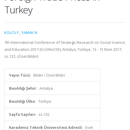
Turkey
KOLCU F.
,
YAMAK N.
7th International Conference of Strategic Research on Social Science
and Education 2017 (ICoSReSSE), Antalya, Türkiye, 13 - 15 Ekim 2017,
ss.132, (Özet Bildiri)
Yayın Türü:
Bildiri / Özet Bildiri
Basıldığı Şehir:
Antalya
Basıldığı Ülke:
Türkiye
Sayfa Sayıları:
ss.132
Karadeniz Teknik Üniversitesi Adresli:
Evet