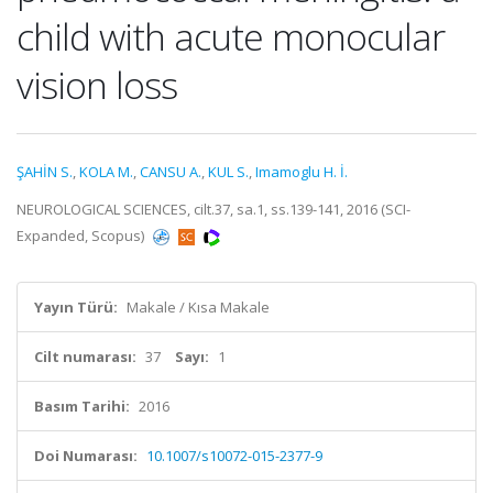
child with acute monocular
vision loss
ŞAHİN S.
,
KOLA M.
,
CANSU A.
,
KUL S.
,
Imamoglu H. İ.
NEUROLOGICAL SCIENCES, cilt.37, sa.1, ss.139-141, 2016 (SCI-
Expanded, Scopus)
Yayın Türü:
Makale / Kısa Makale
Cilt numarası:
37
Sayı:
1
Basım Tarihi:
2016
Doi Numarası:
10.1007/s10072-015-2377-9