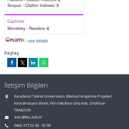
Scopus - Citation Indexes:
3
Captures
Mendeley - Readers:
6
-
see details
Paylaş
İletişim Bilgileri
Karadeniz Teknik Üniversitesi, Bilimsel Araştırma Projeleri
Koordinasyon Birimi, Fen Fakültesi Giriş Katı, Ortahisar
TRABZON
aves@ktu.edu.tr
0462 377 22 00 - 35 90