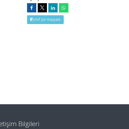
Atıf İçin Kopyala
letişim Bilgileri