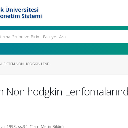
k Üniversitesi
Yönetim Sistemi
L SISTEM NON HODGKIN LENF...
em Non hodgkin Lenfomalarınd
yıs 1993, ss.34, (Tam Metin Bildiri)