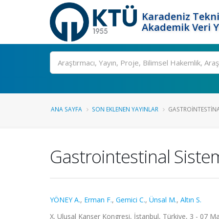
Karadeniz Tekni
Akademik Veri 
Ara
ANA SAYFA
SON EKLENEN YAYINLAR
GASTROINTESTINA
Gastrointestinal Sist
YÖNEY A.
,
Erman F.
,
Gemici C.
,
Ünsal M.
,
Altın S.
X. Ulusal Kanser Kongresi, İstanbul, Türkiye, 3 - 07 Ma