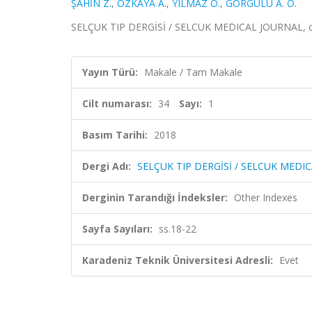
ŞAHİN Z.
,
OZKAYA A.
,
YILMAZ O.
,
GORGULU A. O.
SELÇUK TIP DERGİSİ / SELCUK MEDICAL JOURNAL, cilt.
Yayın Türü:
Makale / Tam Makale
Cilt numarası:
34
Sayı:
1
Basım Tarihi:
2018
Dergi Adı:
SELÇUK TIP DERGİSİ / SELCUK MEDI
Derginin Tarandığı İndeksler:
Other Indexes
Sayfa Sayıları:
ss.18-22
Karadeniz Teknik Üniversitesi Adresli:
Evet