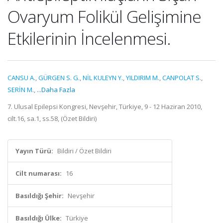
Ovaryum Folikül Gelişimine
Etkilerinin İncelenmesi.
CANSU A.
,
GÜRGEN S. G.
,
NİL KULEYN Y.
,
YILDIRIM M.
,
CANPOLAT S.
,
SERİN M.
,
...Daha Fazla
7. Ulusal Epilepsi Kongresi, Nevşehir, Türkiye, 9 - 12 Haziran 2010,
cilt.16, sa.1, ss.58, (Özet Bildiri)
Yayın Türü:
Bildiri / Özet Bildiri
Cilt numarası:
16
Basıldığı Şehir:
Nevşehir
Basıldığı Ülke:
Türkiye