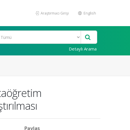
Araştırmacı Girişi
English
Detaylı Arama
rtaöğretim
tırılması
Paylaş