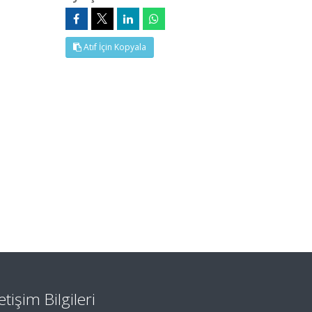
Atıf İçin Kopyala
letişim Bilgileri