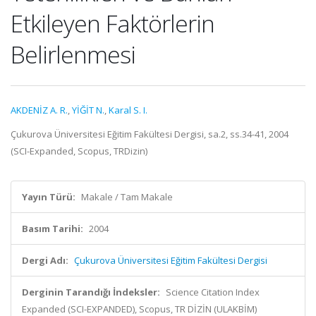
Etkileyen Faktörlerin
Belirlenmesi
AKDENİZ A. R.
,
YİĞİT N.
,
Karal S. I.
Çukurova Üniversitesi Eğitim Fakültesi Dergisi, sa.2, ss.34-41, 2004
(SCI-Expanded, Scopus, TRDizin)
Yayın Türü:
Makale / Tam Makale
Basım Tarihi:
2004
Dergi Adı:
Çukurova Üniversitesi Eğitim Fakültesi Dergisi
Derginin Tarandığı İndeksler:
Science Citation Index
Expanded (SCI-EXPANDED), Scopus, TR DİZİN (ULAKBİM)