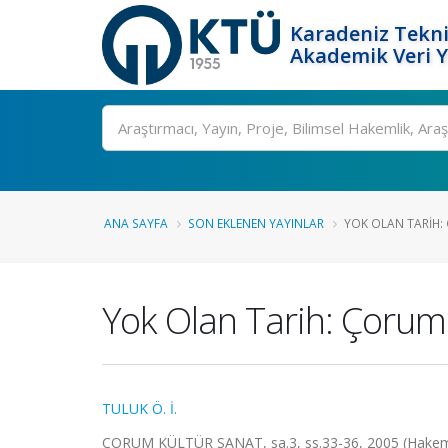
Karadeniz Tekni
Akademik Veri 
Ara
ANA SAYFA
SON EKLENEN YAYINLAR
YOK OLAN TARIH: 
Yok Olan Tarih: Çorum 
TULUK Ö. İ.
ÇORUM KÜLTÜR SANAT, sa.3, ss.33-36, 2005 (Hakem