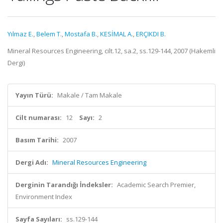
Yılmaz E.
,
Belem T.
,
Mostafa B.
,
KESİMAL A.
,
ERÇIKDI B.
Mineral Resources Engineering, cilt.12, sa.2, ss.129-144, 2007 (Hakemli
Dergi)
Yayın Türü:
Makale / Tam Makale
Cilt numarası:
12
Sayı:
2
Basım Tarihi:
2007
Dergi Adı:
Mineral Resources Engineering
Derginin Tarandığı İndeksler:
Academic Search Premier,
Environment Index
Sayfa Sayıları:
ss.129-144