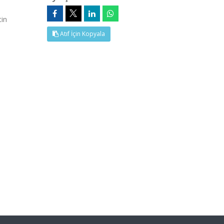
tin
Atıf İçin Kopyala