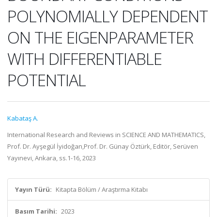
POLYNOMIALLY DEPENDENT
ON THE EIGENPARAMETER
WITH DIFFERENTIABLE
POTENTIAL
Kabataş A.
International Research and Reviews in SCIENCE AND MATHEMATICS,
Prof. Dr. Ayşegül İyidoğan,Prof. Dr. Günay Öztürk, Editör, Serüven
Yayınevi, Ankara, ss.1-16, 2023
Yayın Türü:
Kitapta Bölüm / Araştırma Kitabı
Basım Tarihi:
2023