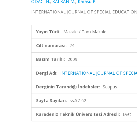
ODACI H.
,
KALKAN M.
,
Karasu P.
INTERNATIONAL JOURNAL OF SPECIAL EDUCATION, cil
Yayın Türü:
Makale / Tam Makale
Cilt numarası:
24
Basım Tarihi:
2009
Dergi Adı:
INTERNATIONAL JOURNAL OF SPECI
Derginin Tarandığı İndeksler:
Scopus
Sayfa Sayıları:
ss.57-62
Karadeniz Teknik Üniversitesi Adresli:
Evet