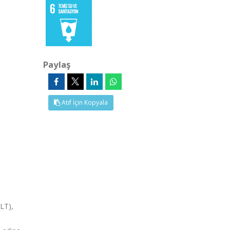
Paylaş
Atıf İçin Kopyala
YLT),