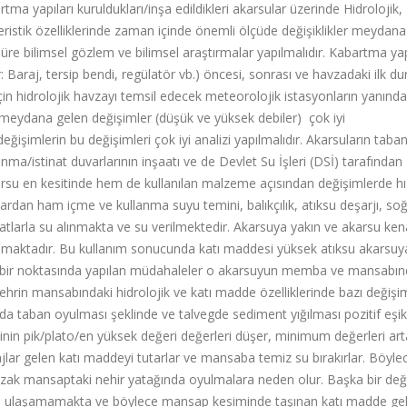
ma yapıları kuruldukları/inşa edildikleri akarsular üzerinde Hidrolojik,
ristik özelliklerinde zaman içinde önemli ölçüde değişiklikler meydana
re bilimsel gözlem ve bilimsel araştırmalar yapılmalıdır. Kabartma yap
: Baraj, tersip bendi, regülatör vb.) öncesi, sonrası ve havzadaki ilk d
 için hidrolojik havzayı temsil edecek meteorolojik istasyonların yanında
a meydana gelen değişimler (düşük ve yüksek debiler) çok iyi
 değişimlerin bu değişimleri çok iyi analizi yapılmalıdır. Akarsuların taba
a/istinat duvarlarının inşaatı ve de Devlet Su İşleri (DSİ) tarafından
karsu en kesitinde hem de kullanılan malzeme açısından değişimlerde hı
rdan ham içme ve kullanma suyu temini, balıkçılık, atıksu deşarjı, s
atlarla su alınmakta ve su verilmektedir. Akarsuya yakın ve akarsu ken
nmaktadır. Bu kullanım sonucunda katı maddesi yüksek atıksu akarsuya
i bir noktasında yapılan müdahaleler o akarsuyun memba ve mansabın
nehrin mansabındaki hidrolojik ve katı madde özelliklerinde bazı değişi
a taban oyulması şeklinde ve talvegde sediment yığılması pozitif eşik
inin pik/plato/en yüksek değeri değerleri düşer, minimum değerleri art
lar gelen katı maddeyi tutarlar ve mansaba temiz su bırakırlar. Böylec
zak mansaptaki nehir yatağında oyulmalara neden olur. Başka bir deği
a ulaşamamakta ve böylece mansap kesiminde taşınan katı madde gel