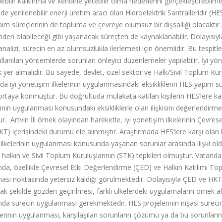
ilir kalkınma ve kendine yetebilir olma hedeflerini gerçekleştirebilm
de yenilenebilir enerji üretim aracı olan Hidroelektrik Santralleridir (HE
ım süreçlerinin de topluma ve çevreye olumsuz bir dışsallığı olacaktır.
inden olabileceği gibi yaşanacak süreçten de kaynaklanabilir. Dolayısıy
analizi, sürecin en az olumsuzlukla ilerlemesi için önemlidir. Bu tespitle
lanılan yöntemlerde sorunları önleyici düzenlemeler yapılabilir. İyi yö
k yer almalıdır. Bu sayede, devlet, özel sektör ve Halk/Sivil Toplum Kur
ada iyi yönetişim ilkelerinin uygulanmasındaki eksikliklerin HES yapım s
ak ortaya konmuştur. Bu doğrultuda mülakata katılan kişilerin HES’lere k
inin uygulanması konusundaki eksikliklerle olan ilişkisini değerlendirm
r. Artvin İli örnek olayından hareketle, iyi yönetişim ilkelerinin Çevrese
T) içerisindeki durumu ele alınmıştır. Araştırmada HES’lere karşı olan ki
m ilkelerinin uygulanması konusunda yaşanan sorunlar arasında ilişki ol
 halkın ve Sivil Toplum Kuruluşlarının (STK) tepkileri olmuştur. Vatanda
ında, özellikle Çevresel Etki Değerlendirme (ÇED) ve Halkın Katılımı Topl
nması noktasında yetersiz kaldığı görülmektedir. Dolayısıyla ÇED ve HKT
k şekilde gözden geçirilmesi, farklı ülkelerdeki uygulamaların örnek a
nda sürecin uygulanması gerekmektedir. HES projelerinin inşası süreci
erinin uygulanması, karşılaşılan sorunların çözümü ya da bu sorunları