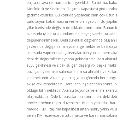
başta ortaya çıkmaması için gereklidir. Su tutma, kabart
Morfolojik ve Sediment Taşıma Kapasitesi gibi karakte
getirmektedirler. Bu konuda yapılacak olan çok uzun sü
türlü suyun kabarmasına vesile olan yapıdır. Bu yapılar
yıllar içerisinde değişim de dikkate alınmalıdır. Bunun
akarsuda iyi bir AGİ kurulumuna ihtiyaç vardır. AGİ’d
değerlendirilmelidir. Debi süreklilik çizgilerinde oluşan
şevlerinde değişimler meydana gelmekte ve bazı dayanm
akarsuda yapılan ıslah çalışmaları için yapılan hem a
debi de değişimler meydana gelmektedir. Bazı akarsula
suyu çekilmesi ve sıcak su geri deşarjı vb. başka maks
bazı şantiyeler akarsulardan ham su almakta ve kulla
verilmektedir. Akarsuyun akış güzergâhında her hang
akışa etki etmektedir. Barajların inşalarından sonra, 
olduğu bilinmektedir. Akarsu boyunca ve enine akarsud
oluşmaktadır. Öyle ki, barajlardan sonra nehirdeki deb
böylece nehrin rejimi düzenlenir. Bunun yanında, baraj
madde (KM) taşıma kapasitesi artan nehir, yakın ve u
gelen KM rezervuarda tutulmakta ve baraj mansabın