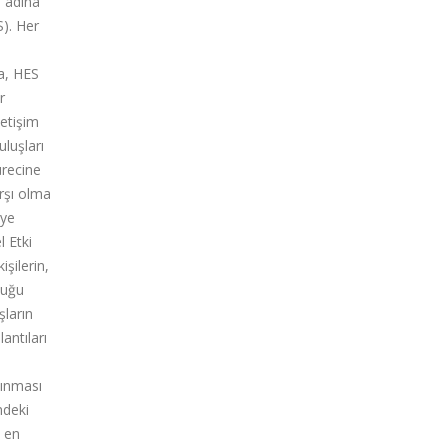
e adına
S). Her
la, HES
r
netişim
uluşları
ürecine
arşı olma
eye
l Etki
şilerin,
duğu
şların
antıları
lınması
ndeki
n en