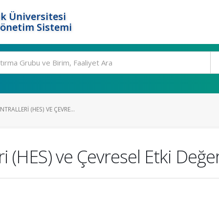
k Üniversitesi
Yönetim Sistemi
TRALLERI (HES) VE ÇEVRE...
ri (HES) ve Çevresel Etki Değe