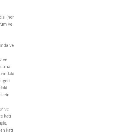
ısı (her
urum ve
nında ve
z ve
oğutma
arındaki
 geri
daki
mlerin
ar ve
e katı
şle,
en katı