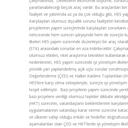
çalışmasında, Devletlerin ekonomik büyüme, sürdürüleb
yararlanabileceği birçok araç vardır. Bu araçlardan biri 
faaliyet ve yatırımda az ya da çok olduğu gibi, HES yap
Karşılaşılan olumsuz dışsallık sorunu faaliyetin kendis
projelerinin yapım süreçlerinde karşılaşılan sorunların 
neticesinde hem sürecin işleyişinde hem de süreçte kul
ilkeleri HES yapım sürecinde düzenleyici bir araç olara
(STK) arasındaki sorunlar en aza indirilecektir. Çalışm
olumsuz etkileri, nitel araştırma teknikleri kullanılar
nedenlerinin, HES yapım sürecinde iyi yönetişim ilkeler
yönelik yarı yapılandırılmış açık uçlu sorular sorulmuştu
Değerlendirme (ÇED) ve Halkın Katılımı Toplantıları (HK
HES’lere karşı olma sebepleriyle, süreçte iyi yönetişi
tespit edilmiştir. Bazı projelerin yapım sürecinde yerel
bazı projelere verdiği olumsuz tepkiler dikkate alındığ
(HKT) sürecinin, vatandaşların beklentilerinin karşıla
uygulamalarının vatandaşı karar verme sürecine kataca
ve ülkenin sahip olduğu imkân ve hedefler doğrultusu
aşamalardan olan ÇED ve HKT’lerde iyi yönetişim ilkel